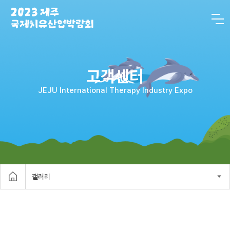
고객센터
JEJU International Therapy Industry Expo
갤러리
home