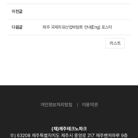
이전글
다음글
제주 국제치유산업박람회 안내(Eng) 포스터
리스트
개인정보처리방침
이용약관
(재)제주테크노파크
우) 63208 제주특별자치도 제주시 중앙로 217 제주벤처마루 9층